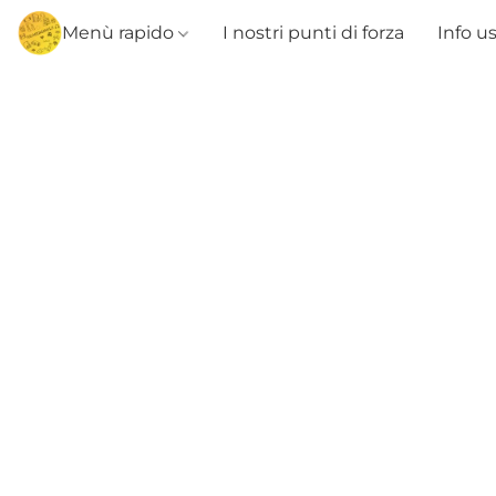
Menù rapido
I nostri punti di forza
Info u