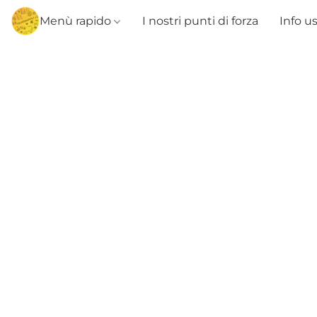
Menù rapido
I nostri punti di forza
Info u