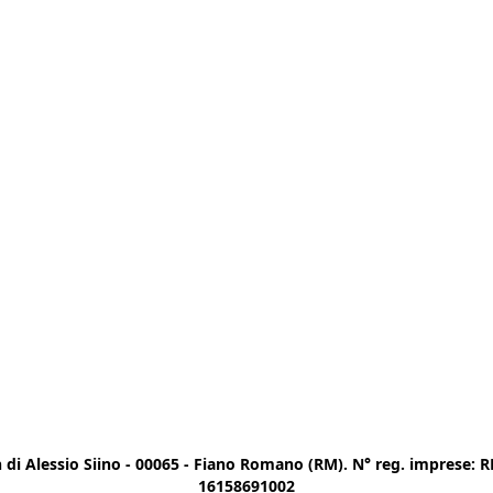
di Alessio Siino - 00065 - Fiano Romano (RM). N° reg. imprese: RM
16158691002