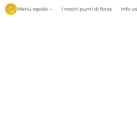
Menù rapido
I nostri punti di forza
Info u