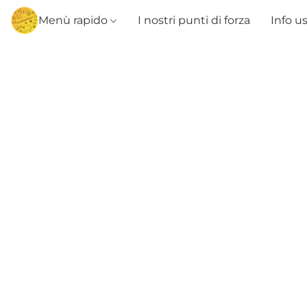
Menù rapido
I nostri punti di forza
Info u