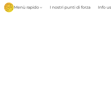
Menù rapido
I nostri punti di forza
Info u