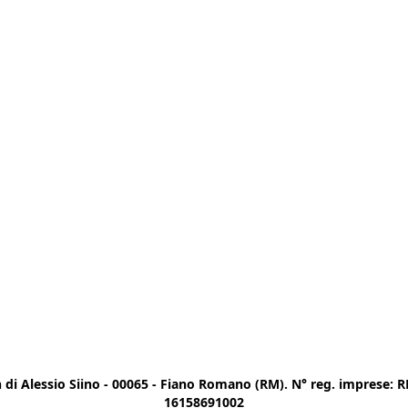
di Alessio Siino - 00065 - Fiano Romano (RM). N° reg. imprese: RM
16158691002