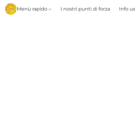
Menù rapido
I nostri punti di forza
Info u