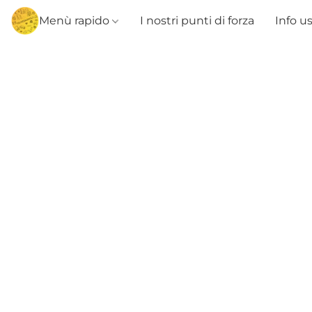
Menù rapido
I nostri punti di forza
Info u