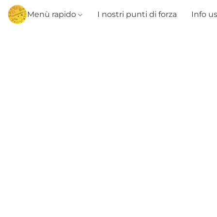
Menù rapido
I nostri punti di forza
Info u