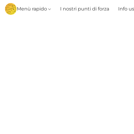
Menù rapido
I nostri punti di forza
Info u