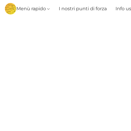
Menù rapido
I nostri punti di forza
Info u