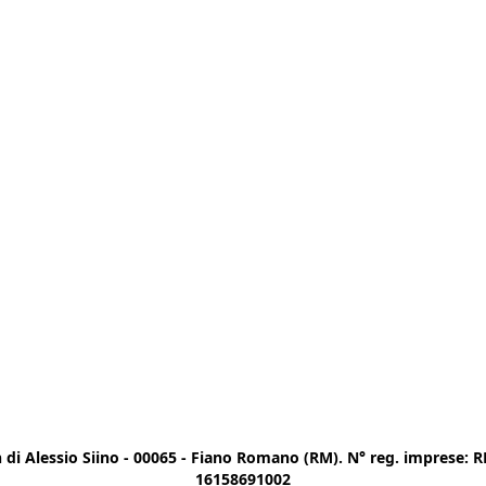
di Alessio Siino - 00065 - Fiano Romano (RM). N° reg. imprese: RM
16158691002