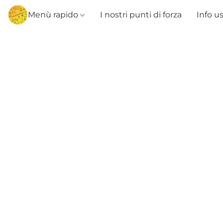
Menù rapido
I nostri punti di forza
Info u