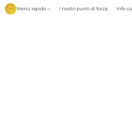
Menù rapido
I nostri punti di forza
Info u