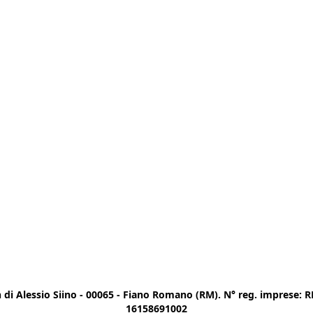
di Alessio Siino - 00065 - Fiano Romano (RM). N° reg. imprese: RM
16158691002