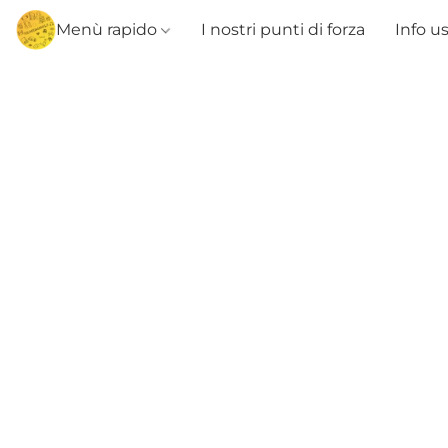
Menù rapido
I nostri punti di forza
Info u