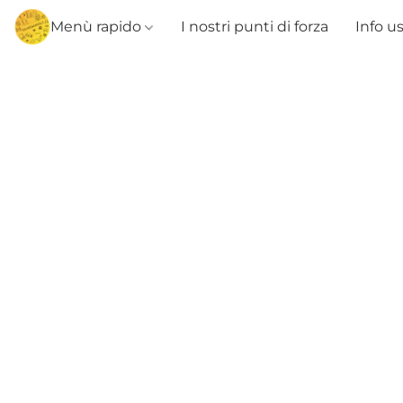
Menù rapido
I nostri punti di forza
Info u