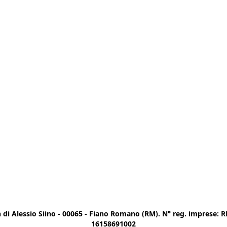
di Alessio Siino - 00065 - Fiano Romano (RM). N° reg. imprese: RM
16158691002