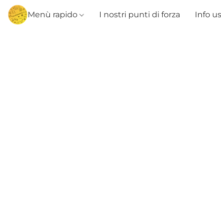
Menù rapido
I nostri punti di forza
Info u