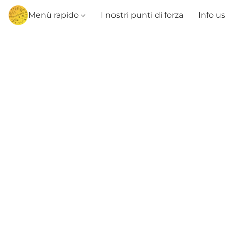
Menù rapido
I nostri punti di forza
Info u