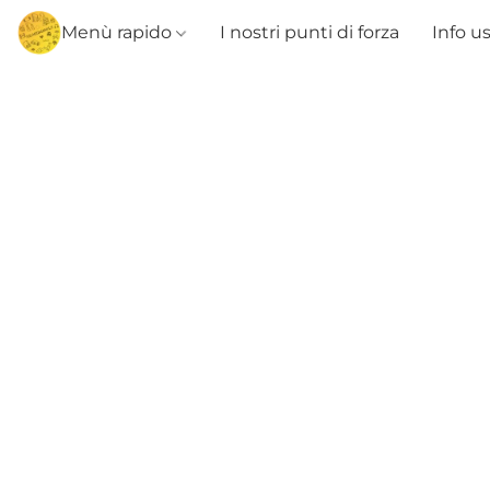
Menù rapido
I nostri punti di forza
Info u