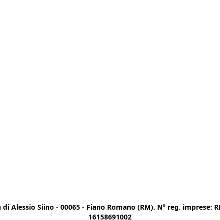
di Alessio Siino - 00065 - Fiano Romano (RM). N° reg. imprese: RM
16158691002