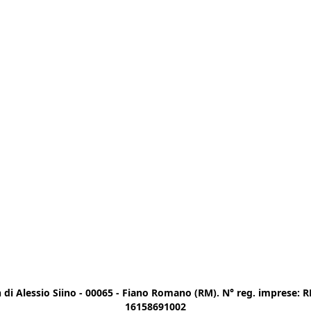
di Alessio Siino - 00065 - Fiano Romano (RM). N° reg. imprese: RM
16158691002