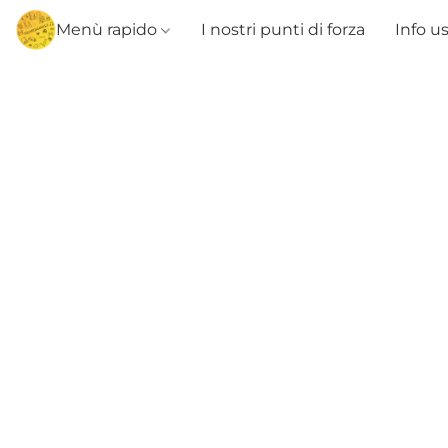
Menù rapido
I nostri punti di forza
Info u