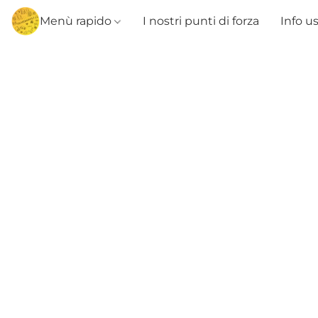
Menù rapido
I nostri punti di forza
Info u