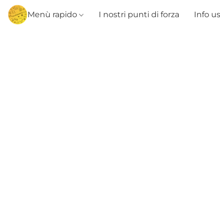
Menù rapido
I nostri punti di forza
Info u