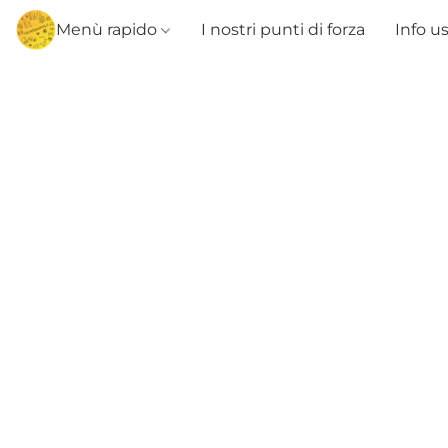
Menù rapido
I nostri punti di forza
Info u