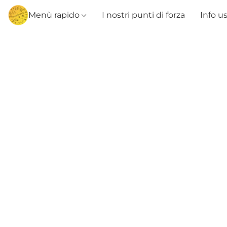
Menù rapido
I nostri punti di forza
Info u