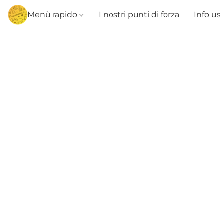
Menù rapido
I nostri punti di forza
Info u