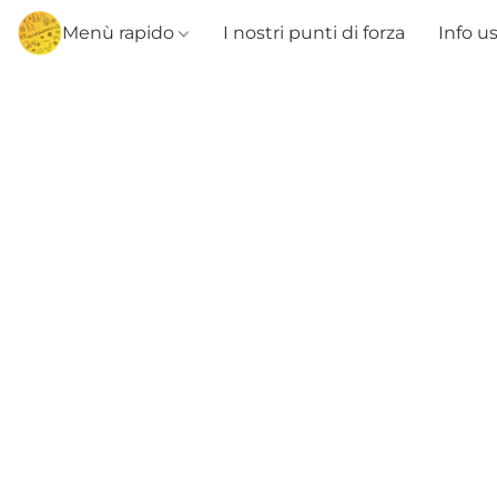
Menù rapido
I nostri punti di forza
Info u