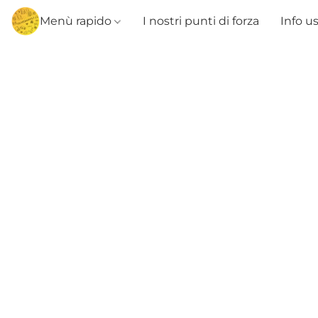
Menù rapido
I nostri punti di forza
Info u