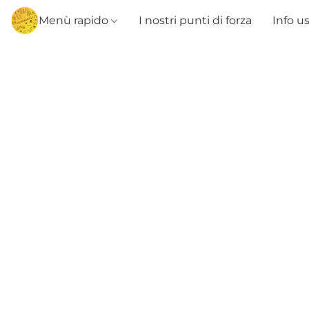
Menù rapido
I nostri punti di forza
Info u