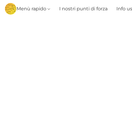
Menù rapido
I nostri punti di forza
Info u