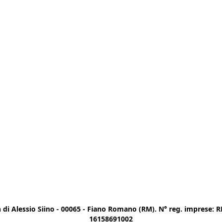
di Alessio Siino - 00065 - Fiano Romano (RM). N° reg. imprese: RM
16158691002