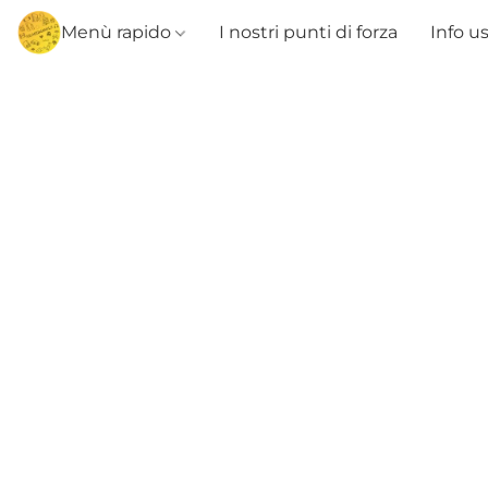
Menù rapido
I nostri punti di forza
Info u