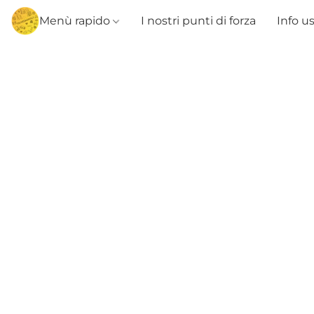
Menù rapido
I nostri punti di forza
Info u