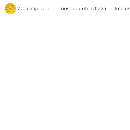
Menù rapido
I nostri punti di forza
Info u