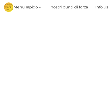
Menù rapido
I nostri punti di forza
Info u