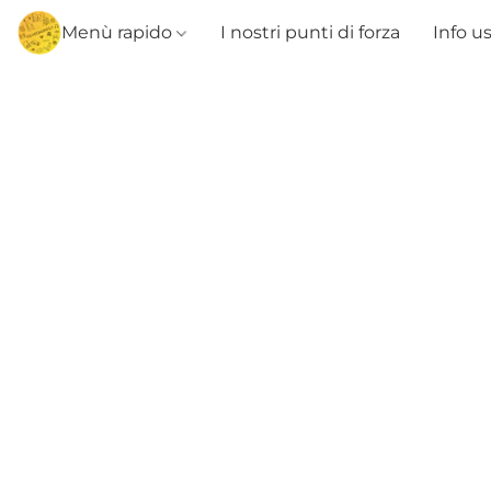
Menù rapido
I nostri punti di forza
Info u