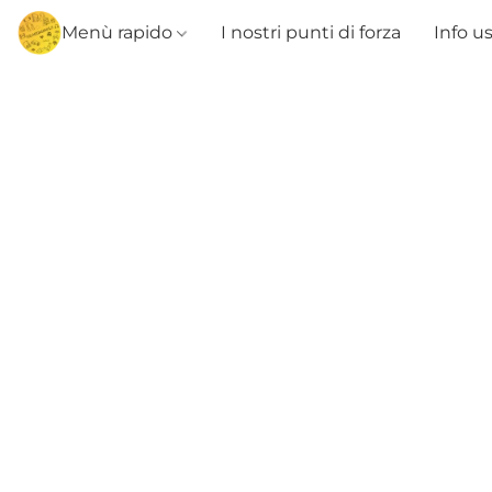
Menù rapido
I nostri punti di forza
Info u