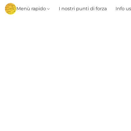
Menù rapido
I nostri punti di forza
Info u