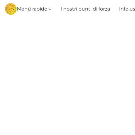
Menù rapido
I nostri punti di forza
Info u