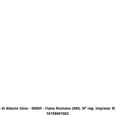
di Alessio Siino - 00065 - Fiano Romano (RM). N° reg. imprese: RM
16158691002