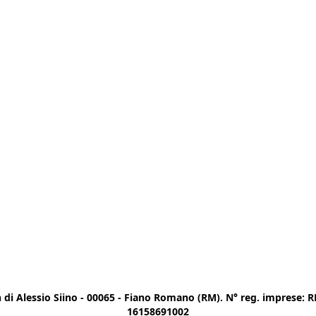
di Alessio Siino - 00065 - Fiano Romano (RM). N° reg. imprese: RM
16158691002