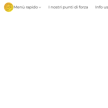
Menù rapido
I nostri punti di forza
Info u