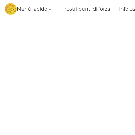
Menù rapido
I nostri punti di forza
Info u