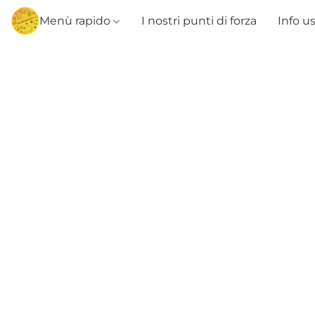
Menù rapido
I nostri punti di forza
Info u