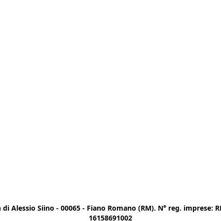
di Alessio Siino - 00065 - Fiano Romano (RM). N° reg. imprese: RM
16158691002