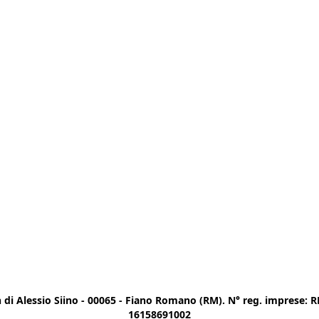
di Alessio Siino - 00065 - Fiano Romano (RM). N° reg. imprese: RM
16158691002