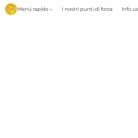
Menù rapido
I nostri punti di forza
Info u