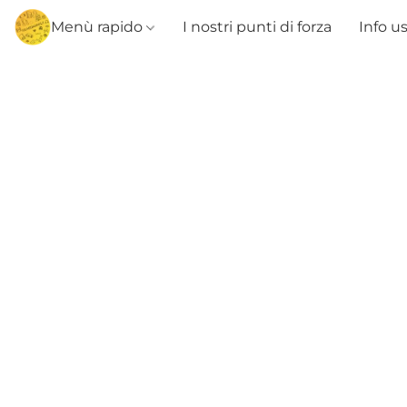
Menù rapido
I nostri punti di forza
Info u