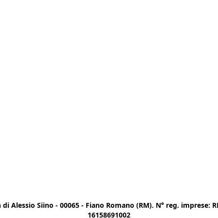
di Alessio Siino - 00065 - Fiano Romano (RM). N° reg. imprese: RM
16158691002