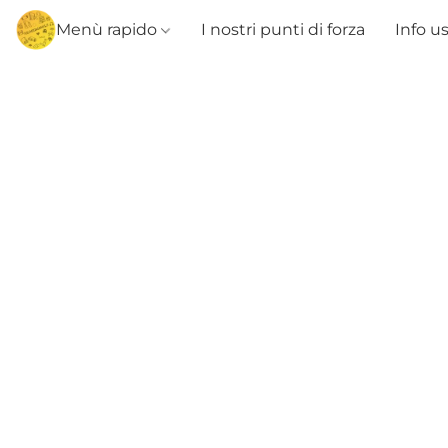
Menù rapido
I nostri punti di forza
Info u