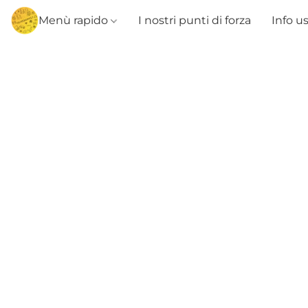
Menù rapido
I nostri punti di forza
Info u