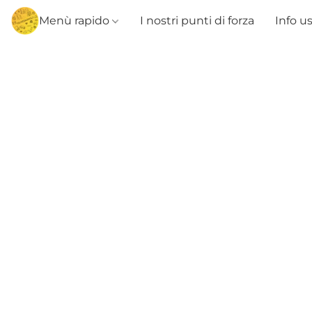
Menù rapido
I nostri punti di forza
Info u