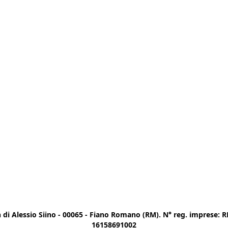
di Alessio Siino - 00065 - Fiano Romano (RM). N° reg. imprese: RM
16158691002