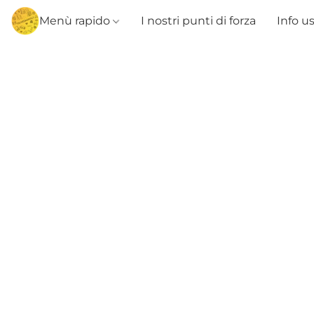
Menù rapido
I nostri punti di forza
Info u