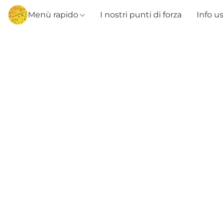
Menù rapido
I nostri punti di forza
Info u