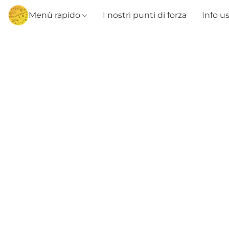
Menù rapido
I nostri punti di forza
Info u