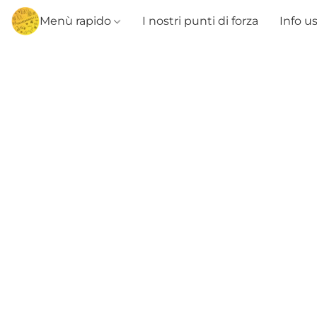
Menù rapido
I nostri punti di forza
Info u