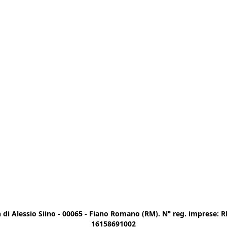
di Alessio Siino - 00065 - Fiano Romano (RM). N° reg. imprese: RM
16158691002