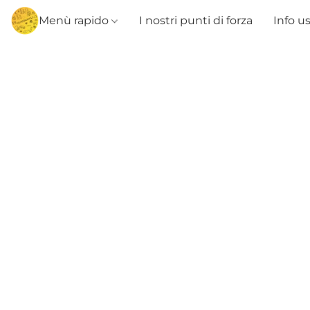
Menù rapido
I nostri punti di forza
Info u