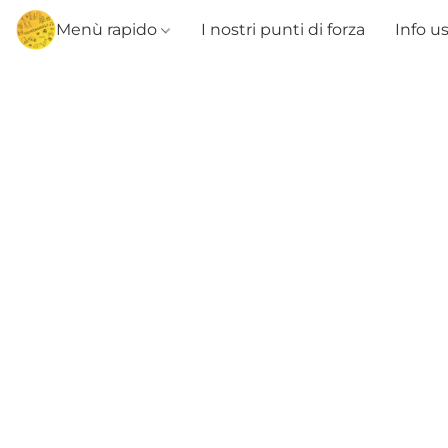
Menù rapido
I nostri punti di forza
Info u