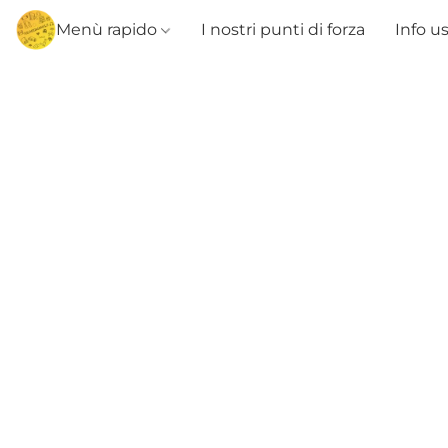
Menù rapido
I nostri punti di forza
Info u